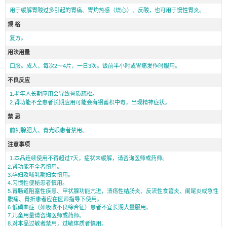
用于缓解胃酸过多引起的胃痛、胃灼热感（烧心）、反酸，也可用于慢性胃炎。
规 格
复方。
用法用量
口服。成人，每次2～4片，一日3次。饭前半小时或胃痛发作时服用。
不良反应
1.老年人长期应用会导致骨质疏松。
2.肾功能不全患者长期应用可能会有铝蓄积中毒，出现精神症状。
禁 忌
前列腺肥大、青光眼患者禁用。
注意事项
1.本品连续使用不得超过7天，症状未缓解，请咨询医师或药师。
2.肾功能不全者慎用。
3.孕妇及哺乳期妇女慎用。
4.习惯性便秘患者慎用。
5.胃肠道阻塞性疾患、甲状腺功能亢进，溃疡性结肠炎、反流性食管炎、阑尾炎或急性
腹痛、骨折患者应在医师指导下使用。
6.低磷血症（如吸收不良综合征）患者不宜长期大量服用。
7.儿童用量请咨询医师或药师。
8.对本品过敏者禁用，过敏体质者慎用。