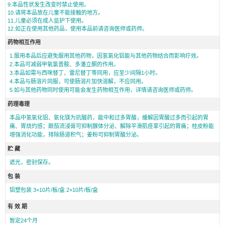
9.本品性状发生改变时禁止使用。
10.请将本品放在儿童不能接触的地方。
11.儿童必须在成人监护下使用。
12.如正在使用其他药品，使用本品前请咨询医师或药师。
药物相互作用
1.服用本品后应避免服用其他药物，因氢氧化铝能与其他药物结合而影响疗效。
2.本品可减弱甲氧氯普胺、多潘立酮的作用。
3.本品如需与西咪替丁、雷尼替丁等同用，应至少间隔1小时。
4.本品与肠溶片同服，可使肠溶片加快溶解，不应同用。
5.如与其他药物同时使用可能会发生药物相互作用，详情请咨询医师或药师。
药理毒理
本品中氢氧化铝、氧化镁为抗酸药，能中和过多胃酸，缓解因胃酸过多而引起的胃
痛、胃烧灼感；颠茄流浸膏可抑制腺体分泌、解除平滑肌痉挛引起的胃痛；桂皮粉能
增强消化功能，排除肠道积气；姜粉可抑制胃酸分泌。
贮 藏
遮光，密封保存。
包 装
铝塑包装 3×10片/板/盒 2×10片/板/盒
有 效 期
暂定24个月