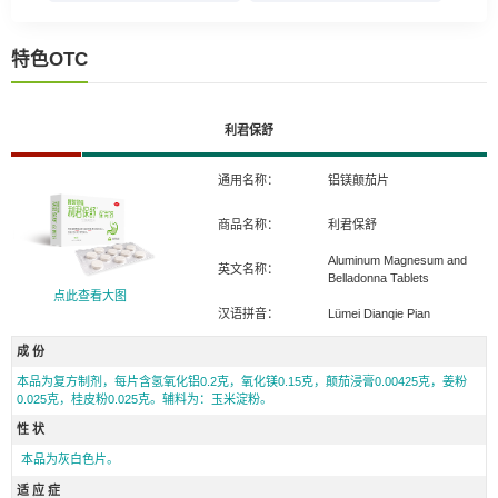
特色OTC
利君保舒
通用名称：
铝镁颠茄片
商品名称：
利君保舒
Aluminum Magnesum and
英文名称：
Belladonna Tablets
点此查看大图
汉语拼音：
Lümei Dianqie Pian
成 份
本品为复方制剂，每片含氢氧化铝0.2克，氧化镁0.15克，颠茄浸膏0.00425克，姜粉
0.025克，桂皮粉0.025克。辅料为：玉米淀粉。
性 状
本品为灰白色片。
适 应 症