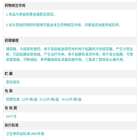
药物相互作用
1.本品与铁盐和重金属配伍禁忌。
2.如与其他药物同时使用可能会发生药物相互作用，详情请咨询医师或药师。
药理毒理
薄荷脑，为局部刺激药。用于局部能选择性地作用于粘膜的冷觉感受器，产生冷觉反
射，引起粘膜血管收缩，产生治疗作用。用于粘膜有清凉作用；用于发炎粘膜，可使
血管收缩，浮肿减轻。苯甲酸钠具有消毒防腐作用。三氯叔丁醇具有止痛作用。
贮 藏
密封保存
包 装
铝塑包装 12片/板/盒 2×12片/板/盒 4×12片/板/盒
有 效 期
24个月
执行标准
卫生部药品标准1963年版