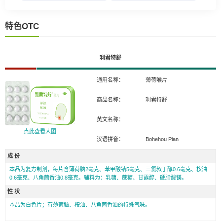
特色OTC
利君特舒
通用名称：
薄荷喉片
商品名称：
利君特舒
英文名称：
点此查看大图
汉语拼音：
Bohehou Pian
成 份
本品为复方制剂，每片含薄荷脑2毫克、苯甲酸钠5毫克、三氯叔丁醇0.6毫克、桉油
0.6毫克、八角茴香油0.8毫克。辅料为：乳糖、蔗糖、甘露醇、硬脂酸镁。
性 状
本品为白色片；有薄荷脑、桉油、八角茴香油的特殊气味。