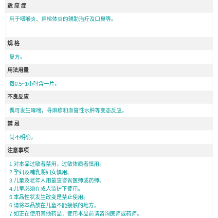
适 应 症
用于咽喉炎、扁桃体炎的辅助治疗及口臭等。
规 格
复方。
用法用量
每0.5~1小时含一片。
不良反应
偶可发生哮喘，寻麻疹和血管性水肿等变态反应。
禁 忌
尚不明确。
注意事项
1.对本品过敏者禁用，过敏体质者慎用。
2.孕妇及哺乳期妇女慎用。
3.儿童及老年人用量应咨询医师或药师。
4.儿童必须在成人监护下使用。
5.本品性状发生改变是禁止使用。
6.请将本品放在儿童不能接触的地方。
7.如正在使用其他药品，使用本品前请咨询医师或药师。