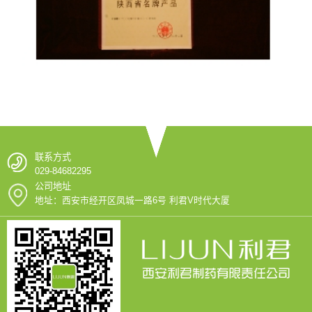
联系方式
029-84682295
公司地址
地址：西安市经开区凤城一路6号 利君V时代大厦