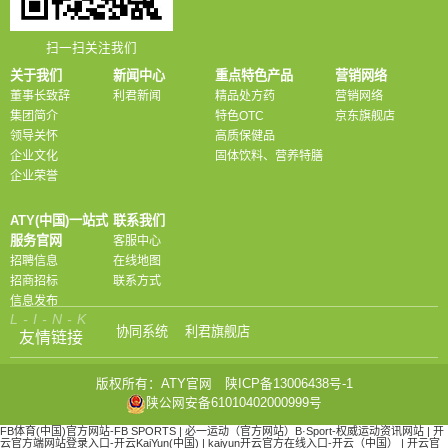
扫一扫关注我们
关于我们
新闻中心
重点特色产品
营销网络
董事长致辞
利君新闻
精品处方药
营销网络
集团简介
特色OTC
京东旗舰店
领导关怀
高质保健品
企业文化
固体饮料、营养特膳
企业荣誉
ATY(中国)一站式
联系我们
服务官网
客服中心
招聘信息
在线地图
招商招标
联系方式
信息发布
L-I-N-K
协同系统
利君旗舰店
友情链接
版权所有：ATY官网
陕ICP备13006438号-1
陕公网安备61010402000999号
FB体育(中国)官方网站-FB SPORTS
|
必一运动（官方网站）B·Sport-权威运动资讯网站
|
开
云官方端网站登录入口-开云KaiYun(中国)
|
kaiyun开云官方在线入口-开云（中国）
|
开云官