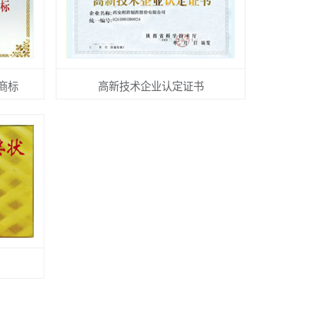
商标
高新技术企业认定证书