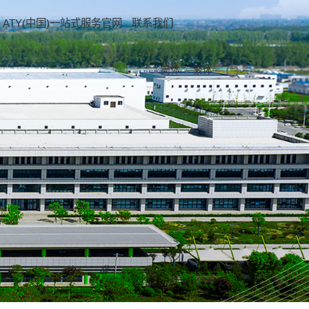
ATY(中国)一站式服务官网
联系我们
简体
繁体