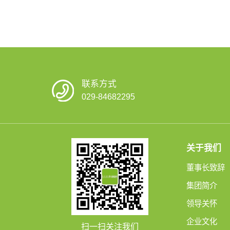
联系方式
029-84682295
关于我们
董事长致辞
集团简介
领导关怀
企业文化
扫一扫关注我们