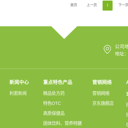
首页
上一页
1
下一
公司
地址：
新闻中心
重点特色产品
营销网络
利君新闻
精品处方药
营销网络
特色OTC
京东旗舰店
高质保健品
固体饮料、营养特膳