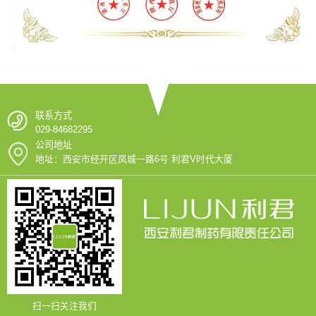
联系方式
029-84682295
公司地址
地址：西安市经开区凤城一路6号 利君V时代大厦
扫一扫关注我们