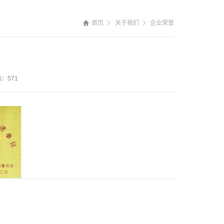
首页
关于我们
企业荣誉
：571