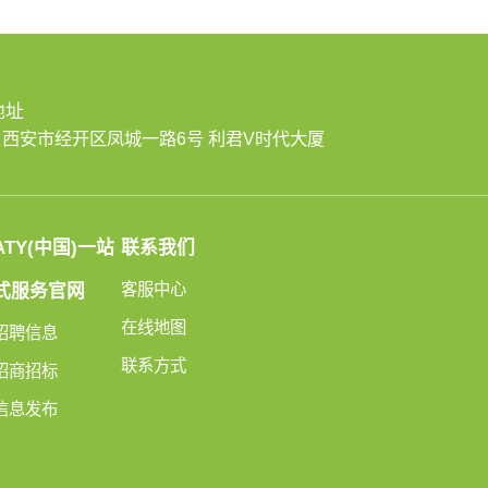
地址
西安市经开区凤城一路6号 利君V时代大厦
ATY(中国)一站
联系我们
客服中心
式服务官网
在线地图
招聘信息
联系方式
招商招标
信息发布