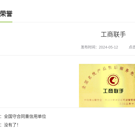
荣誉
工商联手
发布时间：2024-05-12
点击
：
全国守合同重信用单位
：
没有了！