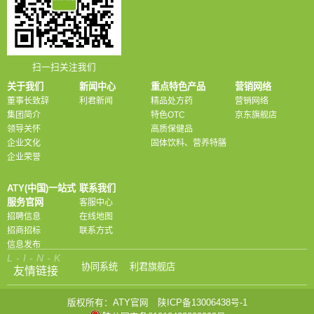
扫一扫关注我们
关于我们
新闻中心
重点特色产品
营销网络
董事长致辞
利君新闻
精品处方药
营销网络
集团简介
特色OTC
京东旗舰店
领导关怀
高质保健品
企业文化
固体饮料、营养特膳
企业荣誉
ATY(中国)一站式
联系我们
服务官网
客服中心
招聘信息
在线地图
招商招标
联系方式
信息发布
L-I-N-K
协同系统
利君旗舰店
友情链接
版权所有：ATY官网
陕ICP备13006438号-1