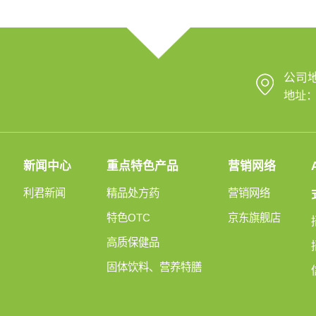
公司
地址：
新闻中心
重点特色产品
营销网络
利君新闻
精品处方药
营销网络
特色OTC
京东旗舰店
高质保健品
固体饮料、营养特膳