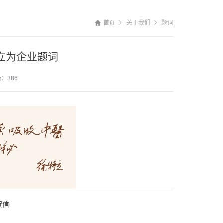
首页
关于我们
题词
立为企业题词
：386
贺信