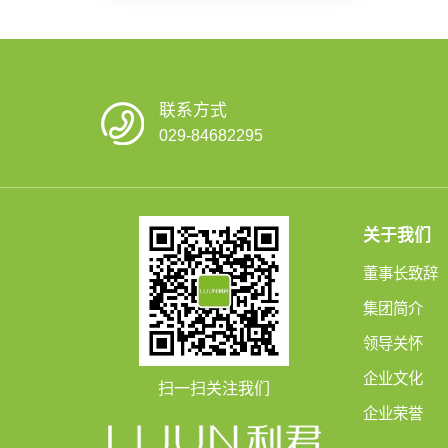
联系方式
029-84682295
关于我们
董事长致辞
集团简介
领导关怀
企业文化
扫一扫关注我们
企业荣誉