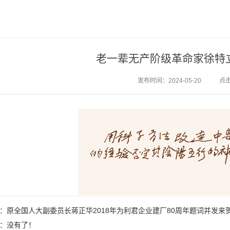
老一辈无产阶级革命家徐特
发布时间：2024-05-20
点击
：
原全国人大副委员长蒋正华2018年为利君企业建厂80周年题词并发来
：
没有了！