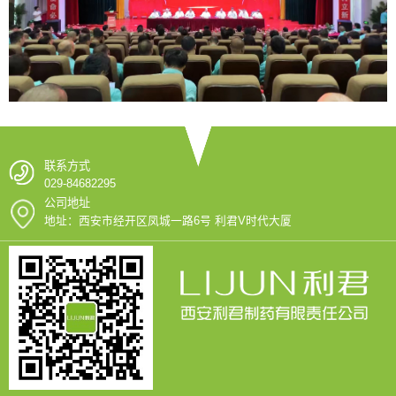
联系方式
029-84682295
公司地址
地址：西安市经开区凤城一路6号 利君V时代大厦