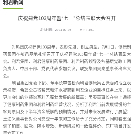
利君新闻
庆祝建党103周年暨“七一”总结表彰大会召开
发布时间：2024-07-26
点击：451
为热烈庆祝建党
103周年，表彰先进、树立典型，7月1日，健康制
药集团在鄠邑基地礼堂召开了庆祝建党103周年暨“七一”总结表彰大
会。利君集团、利君健康制药集团、利君制药领导及各基层党政工团
负责人、中层干部、党员代表参加会议，联投集团吴秦董事长出席大
会。
利君集团党委书记、董事长李雪松向利君健康集团党委的成立表
示祝贺，希冀全员将智慧和汗水凝聚到利君企业的目标任务上来，以
更加突出的业绩谱写利君蓬勃发展的新篇章；吴秦董事长在会上通报
了健康制药集团和利君制药经营状况，分析了利君当前发展缓慢的主
客观原因及下半年资金缓解的预期情况，并对未来发展进行了展望；
王江义董事长对公司党委一年来的工作给予了充分肯定，同时着重强
调了销售、回款、降本增效、新药研发和一致性评价、东厂项目开发
等六项工作。