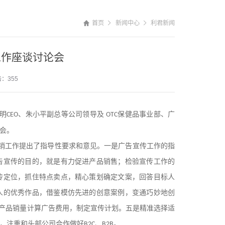
首页
新闻中心
利君新闻
工作座谈讨论会
：355
明
、朱小平副总等公司领导及
保健品事业部、广
CEO
OTC
会。
销工作提出了指导性要求和意见。一是广告宣传工作的指
告宣传的目的，就是有力促进产品销售；检验宣传工作的
传定位，抓住特点卖点，精心策划确定文案，回答目标人
人的优秀作品，借鉴模仿先进的创意案例，变通巧妙地创
按产品销量计算广告费用，制定宣传计划。五是精准选择适
，注重和头部公司合作做好
、
。
B2C
B2B