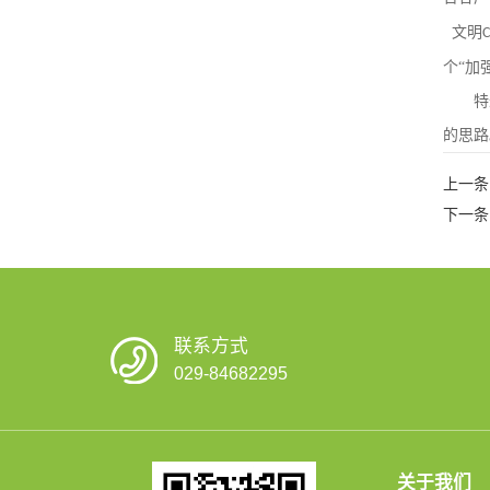
文明
个“加
特
的思路
上一条
下一条
联系方式
029-84682295
关于我们