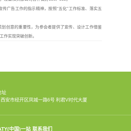
传广告工作的指示精神，按照“五化”工作标准、落实五
策划创意的重要性，为参会者提供了宣传、设计工作借鉴
工作实现突破创新。
地址
西安市经开区凤城一路6号 利君V时代大厦
ATY(中国)一站
联系我们