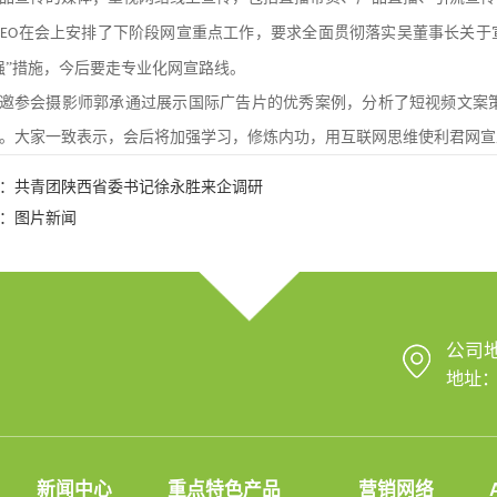
在会上安排了下阶段网宣重点工作，要求全面贯彻落实吴董事长关于宣
CEO
强”措施，今后要走专业化网宣路线。
邀参会摄影师郭承通过展示国际广告片的优秀案例，分析了短视频文案
。大家一致表示，会后将加强学习，修炼内功，用互联网思维使利君网宣
：
共青团陕西省委书记徐永胜来企调研
：
图片新闻
公司
地址：
新闻中心
重点特色产品
营销网络