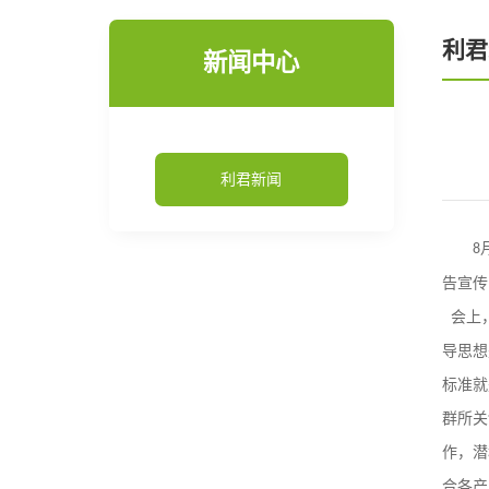
利君
新闻中心
利君新闻
8
告宣传
会上
导思想
标准就
群所关
作，潜
合各产