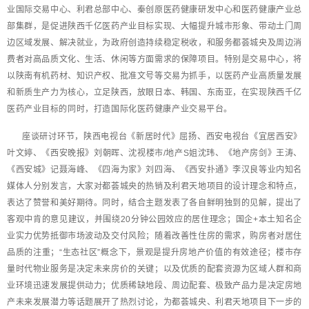
业国际交易中心、利君总部中心、秦创原医药健康研发中心和医药健康产业总
部集群，是促进陕西千亿医药产业目标实现、大幅提升城市形象、带动土门周
边区域发展、解决就业，为政府创造持续稳定税收，和服务都荟城央及周边消
费者对高品质文化、生活、休闲等方面需求的保障项目。特别是交易中心，将
以陕南有机药材、知识产权、批准文号等交易为抓手，以医药产业高质量发展
和新质生产力为核心，立足陕西，放眼日本、韩国、东南亚，在实现陕西千亿
医药产业目标的同时，打造国际化医药健康产业交易平台。
座谈研讨环节，陕西电视台《新居时代》屈扬、西安电视台《宜居西安》
叶文婷、《西安晚报》刘朝晖、沈视楼市/地产S姐沈玮、《地产房剑》王涛、
《西安城》记聂海峰、《四海为家》刘四海、《西安扑通》李汉良等业内知名
媒体人分别发言，大家对都荟城央的热销及利君天地项目的设计理念和特点，
表达了赞誉和美好期待。同时，结合主题发表了各自鲜明独到的见解，提出了
客观中肯的意见建议，并围绕20分钟公园效应的居住理念；国企+本土知名企
业实力优势抵御市场波动及交付风险；随着改善性住房的需求，购房者对居住
品质的注重；“生态社区”概念下，景观是提升房地产价值的有效途径；楼市存
量时代物业服务是决定未来房价的关键；以及优质的配套资源为区域人群和商
业环境迅速发展提供动力；优质稀缺地段、周边配套、极致产品力是决定房地
产未来发展潜力等话题展开了热烈讨论，为都荟城央、利君天地项目下一步的