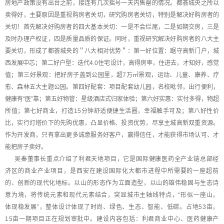
房地产政策没有出台之前，接连有几次摇号一天内售罄的情况。都荟城央之所以
卖得好，主要原因是重视购房者关切，研究购房者关切，特别是解决好购房者的
关切！首先解决好购房者的四大基本关切：一是不会烂尾，二是如期交房，三是
及时办理产权证，四是质量品质的保证。同时，重视研究解决好购房者的八大主
要关切，形成了都荟城央的＂八大相对优势＂：第一好位置：踞守高新门户，城
西发展中芯；第二好户型：迭代4.0住宅设计，高得房率，住进去，才知好，感觉
值；第三好景观：把好房子盖到公园里，超7万㎡景观，运动、儿童、康养、疗
愈、森林五大主题公园。第四好配套：项目配套幼儿园，名校毗邻，出行便利，
健康有“医”靠；第五好物管：星级酒店式归家体验；第六好实惠：实付多得，物超
所值；第七好商业，打造15分钟舒适便捷生活圈，幸福触手可及；第八好性价
比，实行灯塔价下的先购优惠，凸显价格、投资优势，尽享主城高新双重资源。
作为开发商，只有拿出更多诚意服务好客户，赢得信任，才能获得市场认可、才
能把房子卖好。
吴秦董事长重点介绍了利君天地项目，它是国际健康医药全产业链总部经
济区的商业产业项目，是西安在建设国际化大都市进程中所需要的一座超前
的、创新的现代化地标。以山的形态作为立面造型，以山的雄伟稳固与生态诗
意为境，将传统元素和现代元素结合，突显城市主轴线特点，“形似一座山，
体现稳发展”，整体设计体现了时尚、绿色、生态、智能、低碳。占地53亩，
15亩一期项目正在规划审批中。建设内容包括：利君商业中心、医药健康产