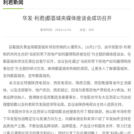
利君新闻
华发·利君|都荟城央媒体座谈会成功召开
发布时间：2024-11-01
点击：320
迎着国庆黄金周都荟城央项目热销的火爆势头，10月17日，由华发股份·利君
制药共同主办的“当前形势下房地产如何赢得购房者信任”为主题的媒体座谈会，在
都荟城央项目实景区会客厅召开。会议旨在通过“当前形势下房地产如何赢得购房
者信任”为主题的研讨交流，阐明都荟城央热销的原因，让更多人了解都荟城央、
支持都荟城央、宣传都荟城央。
本次会议特邀陕西电视台、西安电视台、陕西日报、西安晚报等省市主流媒
体，以及沈视楼市、地产房剑、西安城记、四海为家等房地产界知名大V参加。利
君品牌创始人、香港联合投资集团吴秦董事长，华发股份华东大区西安公司总经
理霍晓鹏以及利君和华发高层领导出席。会议由陕西电视台主持人屈扬主持。
华发股份华东大区西安公司霍晓鹏总经理首先作了精彩致辞，他以新市场形势
下华发股份战略定位与发展方向为主，向媒体朋友和来宾介绍了华发始终坚持走
品质地产之路，不断加强品牌深耕、品牌营造、产品设计和服务关怀、努力打造
让客户满意好房子的理念和初心；同时分享了在品牌战略上，华发“科技+新一代