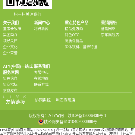
扫一扫关注我们
关于我们
新闻中心
重点特色产品
营销网络
董事长致辞
利君新闻
精品处方药
营销网络
集团简介
特色OTC
京东旗舰店
领导关怀
高质保健品
企业文化
固体饮料、营养特膳
企业荣誉
ATY(中国)一站式
联系我们
服务官网
客服中心
招聘信息
在线地图
招商招标
联系方式
信息发布
L-I-N-K
协同系统
利君旗舰店
友情链接
版权所有：ATY官网
陕ICP备13006438号-1
陕公网安备61010402000999号
FB体育(中国)官方网站-FB SPORTS
|
必一运动（官方网站）B·Sport-权威运动资讯网站
|
开
云官方端网站登录入口-开云KaiYun(中国)
|
kaiyun开云官方在线入口-开云（中国）
|
开云官