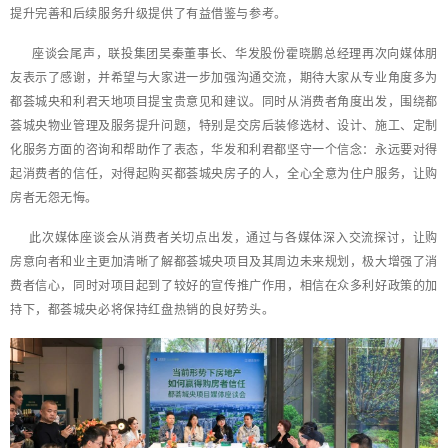
提升完善和后续服务升级提供了有益借鉴与参考。
座谈会尾声，联投集团吴秦董事长、华发股份霍晓鹏总经理再次向媒体朋
友表示了感谢，并希望与大家进一步加强沟通交流，期待大家从专业角度多为
都荟城央和利君天地项目提宝贵意见和建议。同时从消费者角度出发，围绕都
荟城央物业管理及服务提升问题，特别是交房后装修选材、设计、施工、定制
化服务方面的咨询和帮助作了表态，华发和利君都坚守一个信念：永远要对得
起消费者的信任，对得起购买都荟城央房子的人，全心全意为住户服务，让购
房者无怨无悔。
此次媒体座谈会从消费者关切点出发，通过与各媒体深入交流探讨，让购
房意向者和业主更加清晰了解都荟城央项目及其周边未来规划，极大增强了消
费者信心，同时对项目起到了较好的宣传推广作用，相信在众多利好政策的加
持下，都荟城央必将保持红盘热销的良好势头。