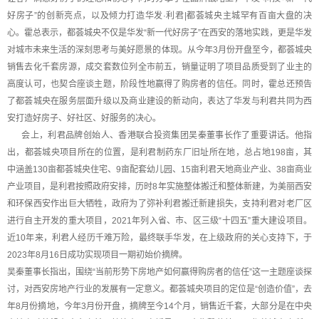
好房子”的创新亮点，以及倾力打造华发·利君|都荟城央主城罕有百亩大盘的决
心。霍总表示，都荟城央不仅是华发“新一代好房子”在西安的落地实践，更是华发
对城市未来生活的深刻思考与美好愿景的体现。从今年3月份开盘至今，都荟城央
销售去化千套房源，成交套数位列全市前五，销量证明了项目品质受到了业主的
高度认可，也契合座谈主题，阶段性地赢得了购房者的信任。同时，霍总还预告
了都荟城央在服务层面升级以及商业建设的新动向，表达了华发与利君共同为西
安打造好房子、好社区、好服务的决心。
会上，利君品牌创始人、香港联合投资集团吴秦董事长作了重要讲话。他指
出，都荟城央项目所在的位置，是利君制药东厂旧址所在地，总占地198亩，其
中涵盖130亩都荟城央住宅、9亩配套幼儿园、15亩利君天地商业产业、38亩商业
产业项目，是利君按照政府安排，历时8年实施整体搬迁和整体新建，为美丽西安
和环保西安作出巨大牺牲，政府为了弥补利君搬迁新建损失，支持利君对老厂区
进行自主开发的重大项目，2021年列入省、市、区三级“十四五”重大建设项目。
近10年来，利君人经历千难万险，最终联手华发，在上级政府的关心支持下，于
2023年8月16日成功实现项目一期初始价摘牌。
吴秦董事长指出，围绕“当前形势下房地产如何赢得购房者的信任”这一主题座谈探
讨，对西安房地产行业的发展有一定意义。都荟城央项目的定位是“创造价值”，去
年8月份摘地，今年3月份开盘，摘牌至今14个月，销售近千套，大部分是在中央