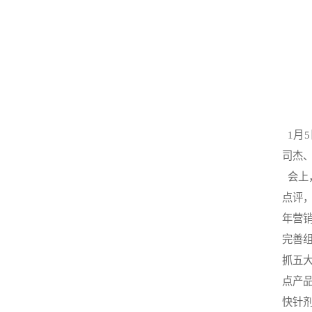
1月5
司杰
会上
点评，
年营
完善
抓五
点产
快针