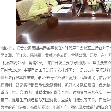
日至7日，联合投资集团吴秦董事长在V时代第二会议室主持召开了
、吴奕潮、王江义、陈晓军、黄林渊等公司、营销公司、研发、东厂
，利君制药公司、营销公司、东厂开发主要领导围绕2026年主要重
同时就2026年主要重点工作进行了安排部署：一是2026年要坚决打
销体系进行根本性重塑，锚定“严守价格管控底线、借鉴济民可信合伙
组织机制、鼓励实行销售承包激励机制、抓好
人才
队伍建设、做大核
大重点工作、尝试陕西融媒体集团宣传合作、狠抓督导考核落实。三
品复产、推进生产线建设与剂型优化、重点项目建设等工作。四是深
剂为主的评价进度、布局新赛道与创新方向、强化研发体系与国际合作