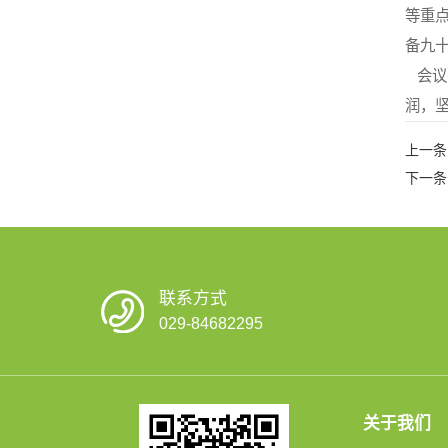
等重
备九
会议
润，坚
上一条
下一条
联系方式
029-84682295
关于我们