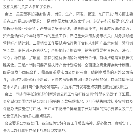
及相关部门负责人参加了会议。
会上，吴秦董事长围绕“财务、销售、生产、研发、管理、东厂开发”等方面主要
重点工作提出明确要求：一是财务要发挥“总管家”作用。经济运行分析要“穿透”到
销售经营等业务层面；严守资金安全底线，统筹融资还贷；狠抓应收账款清收；
资产盘活作为今年财务工作的重点工作；严把重大决策财务审核关；财务指导经
营抓好产销计划。二是销售工作要试点推行骨干合伙人制和产品承包制；紧盯销
售回款、责任到人逐笔落实；严格执行价格管控；销售领导要有责任心、决心、
恒心；稳存量、扩增量；加快引进优质纯销公司开展合作；持续推进销售队伍优
胜劣汰。三是产销协同要严格执行产销计划编制、全面建立商业库存统计制度。
四是研发与国际合作，需高度重视法国公司的考察；编制高质量的对外公司简
介；组织学习医药行业新政。五是内部管理与风险防范必须加强；持续精简压缩
富余人员；抓好两个报告分解落实。六是东厂开发等重点项目进度要加快推进。
会上，司杰董事长就抓好创新营销公司工作及打好公司“转型攻坚战”作了汇报。
吴奕潮CEO围绕营销公司2月份销售回款完成情况、3月份销售回款初步安排以及
保证办法措施进行汇报。王江义书记结合吴秦董事长对销售的指示要求以及三月
份销售具体措施作出重点强调。
会议要求公司各部门、各单位落实好年度工作报告精神，凝心聚力、真抓实干，
全力以赴打赢生存保卫战与转型攻坚战。