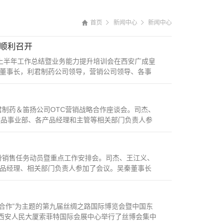
首页
新闻中心
新闻中心
顺利召开
司上半年工作总结暨业务能力提升培训会在西安广成皇
董事长，利君制药公司领导，营销公司领导、各事
君制药＆笛扬公司OTC营销战略合作座谈会。司杰、
健品事业部、各产品经理和主管等相关部门负责人参
份销售任务动员暨重点工作安排会。司杰、王江义、
品经理、相关部门负责人参加了会议。吴秦董事长
开放合作”为主题的第九届丝绸之路国际博览会暨中国东
在西安人民大厦索菲特国际会展中心举行了丝博会集中