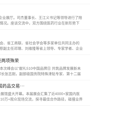
地企业展厅。司杰董事长、王江义书记等领导进行了陪
情况。座谈交流中，双方围绕医药行业在新形势下
委员会、省工商联、省社会学会等多家单位共同主办的
委会原副主任邓理、刘维隆等省上领导、专家学者、企业
获两项殊荣
本次峰会以“献礼510中国品牌日 共筑品牌发展新未
部长张志刚，副部级国务院特殊津贴专家、第十二届
药品交易···
会展馆盛大开幕。本届展会汇集了近4000+家国内医
10万+观众现场交流，探寻最佳合作路径，碰撞业界