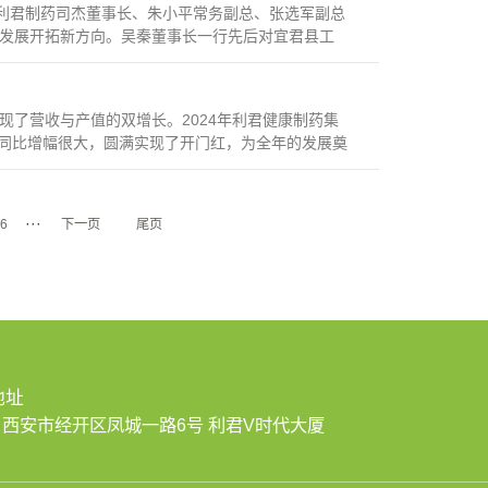
率利君制药司杰董事长、朱小平常务副总、张选军副总
发展开拓新方向。吴秦董事长一行先后对宜君县工
了营收与产值的双增长。2024年利君健康制药集
一季度同比增幅很大，圆满实现了开门红，为全年的发展奠
···
6
下一页
尾页
地址
西安市经开区凤城一路6号 利君V时代大厦