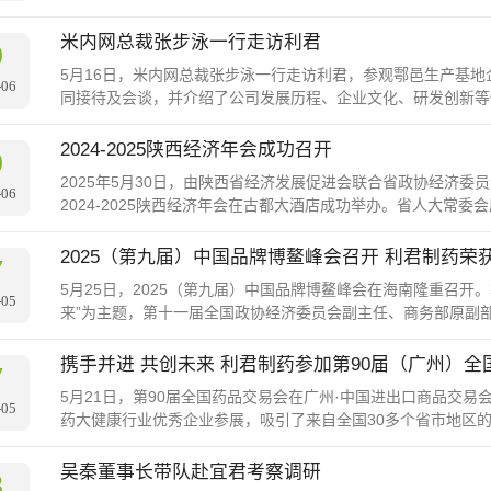
签约仪式，陕西省委常委、···
米内网总裁张步泳一行走访利君
9
5月16日，米内网总裁张步泳一行走访利君，参观鄠邑生产基
-06
同接待及会谈，并介绍了公司发展历程、企业文化、研发创新等
的发展趋势展开深入探讨，就如何构建数···
2024-2025陕西经济年会成功召开
9
2025年5月30日，由陕西省经济发展促进会联合省政协经济
-06
2024-2025陕西经济年会在古都大酒店成功举办。省人大常
家代表、陕商会理事会员代···
2025（第九届）中国品牌博鳌峰会召开 利君制药荣
7
5月25日，2025（第九届）中国品牌博鳌峰会在海南隆重召开。
-05
来”为主题，第十一届全国政协经济委员会副主任、商务部原副
全国政协委员、中国农业大学···
携手并进 共创未来 利君制药参加第90届（广州）全国
7
5月21日，第90届全国药品交易会在广州·中国进出口商品交易
-05
药大健康行业优秀企业参展，吸引了来自全国30多个省市地区的
无限商机。 利君制药携国···
吴秦董事长带队赴宜君考察调研
8