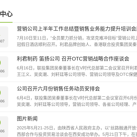
中心
营销公司上半年工作总结暨销售业务能力提升培训会
1
7月10日至11日，“全员聚力抓分销，攻坚克难冲目标”营销公
-07
冠假日酒店顺利召开。利君品牌创始人、香港联合投资集团吴秦
业部经理、各产品经理、各省公司经···
利君制药 笛扬公司 召开OTC营销战略合作座谈会
0
6月16日，联投集团吴秦董事长在V时代总部第二会议室召开利
-06
王江义、吴奕潮、刘轩廷等公司领导、营销公司领导及OTC保
加了会议。笛扬公司李从选教授团队···
公司召开六月份销售任务动员安排会
0
6月4日，联投集团吴秦董事长在V时代总部第二会议室召开6月
-06
吴奕潮、刘轩廷等公司领导，营销公司领导、各省公司经理、产
在会上就如何研究解决如何完成销售任务···
图片新闻
9
2025年5月21-25日，由陕西省人民政府主办，以“丝路融通
-06
西部合作与投资贸易洽谈会在西安成功举办。5月21日下午，