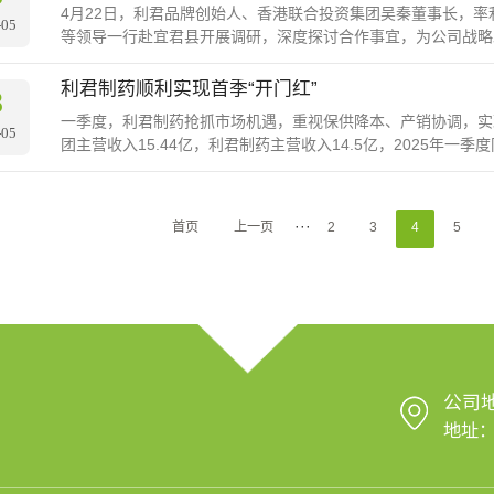
4月22日，利君品牌创始人、香港联合投资集团吴秦董事长，
-05
等领导一行赴宜君县开展调研，深度探讨合作事宜，为公司战略
业园区进行实地考察。详细了解了园区规···
利君制药顺利实现首季“开门红”
8
一季度，利君制药抢抓市场机遇，重视保供降本、产销协调，实现
-05
团主营收入15.44亿，利君制药主营收入14.5亿，2025年
定了坚实基础。新春伊始···
···
首页
上一页
2
3
4
5
公司
地址：