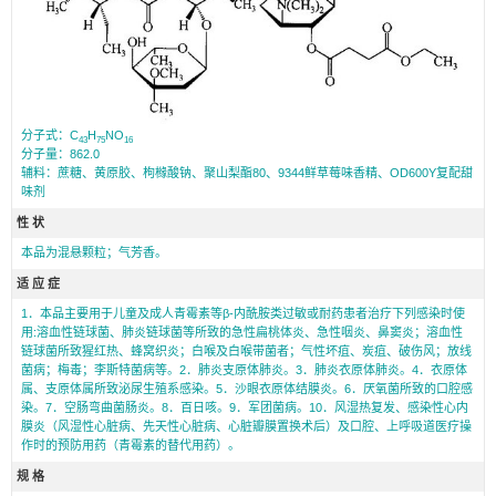
分子式：C
H
NO
43
75
16
分子量：862.0
辅料：蔗糖、黄原胶、枸橼酸钠、聚山梨酯80、9344鲜草莓味香精、OD600Y复配甜
味剂
性 状
本品为混悬颗粒；气芳香。
适 应 症
1．本品主要用于儿童及成人青霉素等β-内酰胺类过敏或耐药患者治疗下列感染时使
用:溶血性链球菌、肺炎链球菌等所致的急性扁桃体炎、急性咽炎、鼻窦炎；溶血性
链球菌所致猩红热、蜂窝织炎；白喉及白喉带菌者；气性坏疽、炭疽、破伤风；放线
菌病；梅毒；李斯特菌病等。2．肺炎支原体肺炎。3．肺炎衣原体肺炎。4．衣原体
属、支原体属所致泌尿生殖系感染。5．沙眼衣原体结膜炎。6．厌氧菌所致的口腔感
染。7．空肠弯曲菌肠炎。8．百日咳。9．军团菌病。10．风湿热复发、感染性心内
膜炎（风湿性心脏病、先天性心脏病、心脏瓣膜置换术后）及口腔、上呼吸道医疗操
作时的预防用药（青霉素的替代用药）。
规 格