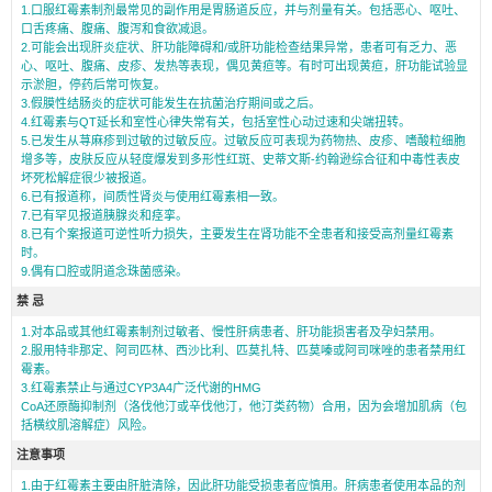
1.口服红霉素制剂最常见的副作用是胃肠道反应，并与剂量有关。包括恶心、呕吐、
口舌疼痛、腹痛、腹泻和食欲减退。
2.可能会出现肝炎症状、肝功能障碍和/或肝功能检查结果异常，患者可有乏力、恶
心、呕吐、腹痛、皮疹、发热等表现，偶见黄疸等。有时可出现黄疸，肝功能试验显
示淤胆，停药后常可恢复。
3.假膜性结肠炎的症状可能发生在抗菌治疗期间或之后。
4.红霉素与QT延长和室性心律失常有关，包括室性心动过速和尖端扭转。
5.已发生从荨麻疹到过敏的过敏反应。过敏反应可表现为药物热、皮疹、嗜酸粒细胞
增多等，皮肤反应从轻度爆发到多形性红斑、史蒂文斯-约翰逊综合征和中毒性表皮
坏死松解症很少被报道。
6.已有报道称，间质性肾炎与使用红霉素相一致。
7.已有罕见报道胰腺炎和痉挛。
8.已有个案报道可逆性听力损失，主要发生在肾功能不全患者和接受高剂量红霉素
时。
9.偶有口腔或阴道念珠菌感染。
禁 忌
1.对本品或其他红霉素制剂过敏者、慢性肝病患者、肝功能损害者及孕妇禁用。
2.服用特非那定、阿司匹林、西沙比利、匹莫扎特、匹莫嗪或阿司咪唑的患者禁用红
霉素。
3.红霉素禁止与通过CYP3A4广泛代谢的HMG
CoA还原酶抑制剂（洛伐他汀或辛伐他汀，他汀类药物）合用，因为会增加肌病（包
括横纹肌溶解症）风险。
注意事项
1.由于红霉素主要由肝脏清除，因此肝功能受损患者应慎用。肝病患者使用本品的剂