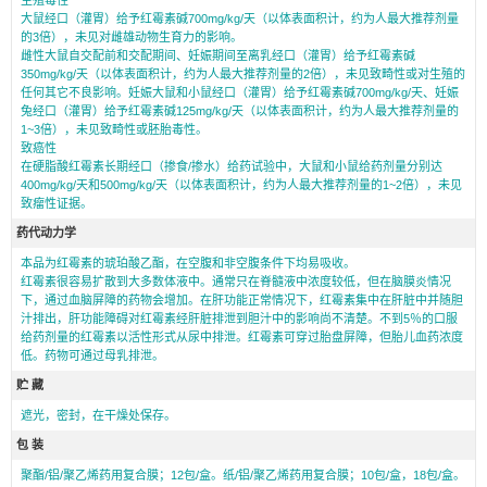
大鼠经口（灌胃）给予红霉素碱700mg/kg/天（以体表面积计，约为人最大推荐剂量
的3倍），未见对雌雄动物生育力的影响。
雌性大鼠自交配前和交配期间、妊娠期间至离乳经口（灌胃）给予红霉素碱
350mg/kg/天（以体表面积计，约为人最大推荐剂量的2倍），未见致畸性或对生殖的
任何其它不良影响。妊娠大鼠和小鼠经口（灌胃）给予红霉素碱700mg/kg/天、妊娠
兔经口（灌胃）给予红霉素碱125mg/kg/天（以体表面积计，约为人最大推荐剂量的
1~3倍），未见致畸性或胚胎毒性。
致癌性
在硬脂酸红霉素长期经口（掺食/掺水）给药试验中，大鼠和小鼠给药剂量分别达
400mg/kg/天和500mg/kg/天（以体表面积计，约为人最大推荐剂量的1~2倍），未见
致瘤性证据。
药代动力学
本品为红霉素的琥珀酸乙酯，在空腹和非空腹条件下均易吸收。
红霉素很容易扩散到大多数体液中。通常只在脊髓液中浓度较低，但在脑膜炎情况
下，通过血脑屏障的药物会增加。在肝功能正常情况下，红霉素集中在肝脏中并随胆
汁排出，肝功能障碍对红霉素经肝脏排泄到胆汁中的影响尚不清楚。不到5％的口服
给药剂量的红霉素以活性形式从尿中排泄。红霉素可穿过胎盘屏障，但胎儿血药浓度
低。药物可通过母乳排泄。
贮 藏
遮光，密封，在干燥处保存。
包 装
聚酯/铝/聚乙烯药用复合膜；12包/盒。纸/铝/聚乙烯药用复合膜；10包/盒，18包/盒。