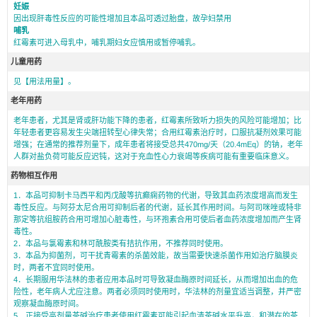
妊娠
因出现肝毒性反应的可能性增加且本品可透过胎盘，故孕妇禁用
哺乳
红霉素可进入母乳中，哺乳期妇女应慎用或暂停哺乳。
儿童用药
见【用法用量】。
老年用药
老年患者，尤其是肾或肝功能下降的患者，红霉素所致听力损失的风险可能增加；比
年轻患者更容易发生尖端扭转型心律失常；合用红霉素治疗时，口服抗凝剂效果可能
增强；在通常的推荐剂量下，成年患者将接受总共470mg/天（20.4mEq）的钠，老年
人群对盐负荷可能反应迟钝，这对于充血性心力衰竭等疾病可能有重要临床意义。
药物相互作用
1．本品可抑制卡马西平和丙戊酸等抗癫痫药物的代谢，导致其血药浓度增高而发生
毒性反应。与阿芬太尼合用可抑制后者的代谢，延长其作用时间。与阿司咪唑或特非
那定等抗组胺药合用可增加心脏毒性，与环孢素合用可使后者血药浓度增加而产生肾
毒性。
2．本品与氯霉素和林可酰胺类有拮抗作用，不推荐同时使用。
3．本品为抑菌剂，可干扰青霉素的杀菌效能，故当需要快速杀菌作用如治疗脑膜炎
时，两者不宜同时使用。
4．长期服用华法林的患者应用本品时可导致凝血酶原时间延长，从而增加出血的危
险性，老年病人尤应注意。两者必须同时使用时，华法林的剂量宜适当调整，并严密
观察凝血酶原时间。
5．正接受高剂量茶碱治疗患者使用红霉素可能引起血清茶碱水平升高，和潜在的茶