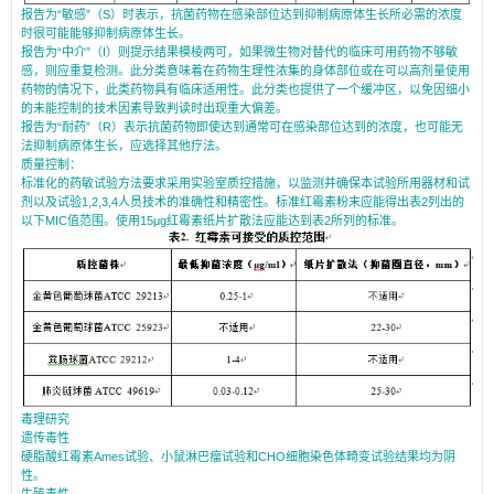
报告为“敏感”（S）时表示，抗菌药物在感染部位达到抑制病原体生长所必需的浓度
时很可能能够抑制病原体生长。
报告为“中介”（I）则提示结果模棱两可，如果微生物对替代的临床可用药物不够敏
感，则应重复检测。此分类意味着在药物生理性浓集的身体部位或在可以高剂量使用
药物的情况下，此类药物具有临床适用性。此分类也提供了一个缓冲区，以免因细小
的未能控制的技术因素导致判读时出现重大偏差。
报告为“耐药”（R）表示抗菌药物即使达到通常可在感染部位达到的浓度，也可能无
法抑制病原体生长，应选择其他疗法。
质量控制：
标准化的药敏试验方法要求采用实验室质控措施，以监测并确保本试验所用器材和试
剂以及试验1,2,3,4人员技术的准确性和精密性。标准红霉素粉末应能得出表2列出的
以下MIC值范围。使用15μg红霉素纸片扩散法应能达到表2所列的标准。
毒理研究
遗传毒性
硬脂酸红霉素Ames试验、小鼠淋巴瘤试验和CHO细胞染色体畸变试验结果均为阴
性。
生殖毒性