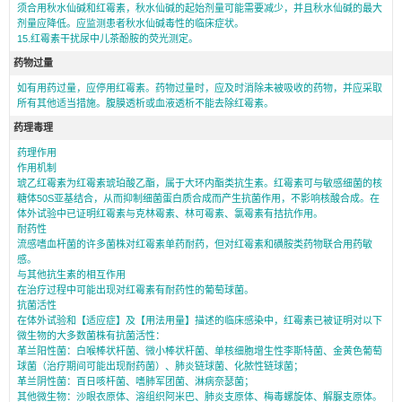
须合用秋水仙碱和红霉素，秋水仙碱的起始剂量可能需要减少，并且秋水仙碱的最大
剂量应降低。应监测患者秋水仙碱毒性的临床症状。
15.红霉素干扰尿中儿茶酚胺的荧光测定。
药物过量
如有用药过量，应停用红霉素。药物过量时，应及时消除未被吸收的药物，并应采取
所有其他适当措施。腹膜透析或血液透析不能去除红霉素。
药理毒理
药理作用
作用机制
琥乙红霉素为红霉素琥珀酸乙酯，属于大环内酯类抗生素。红霉素可与敏感细菌的核
糖体50S亚基结合，从而抑制细菌蛋白质合成而产生抗菌作用，不影响核酸合成。在
体外试验中已证明红霉素与克林霉素、林可霉素、氯霉素有拮抗作用。
耐药性
流感嗜血杆菌的许多菌株对红霉素单药耐药，但对红霉素和磺胺类药物联合用药敏
感。
与其他抗生素的相互作用
在治疗过程中可能出现对红霉素有耐药性的葡萄球菌。
抗菌活性
在体外试验和【适应症】及【用法用量】描述的临床感染中，红霉素已被证明对以下
微生物的大多数菌株有抗菌活性：
革兰阳性菌：白喉棒状杆菌、微小棒状杆菌、单核细胞增生性李斯特菌、金黄色葡萄
球菌（治疗期间可能出现耐药菌）、肺炎链球菌、化脓性链球菌；
革兰阴性菌：百日咳杆菌、嗜肺军团菌、淋病奈瑟菌；
其他微生物：沙眼衣原体、溶组织阿米巴、肺炎支原体、梅毒螺旋体、解脲支原体。