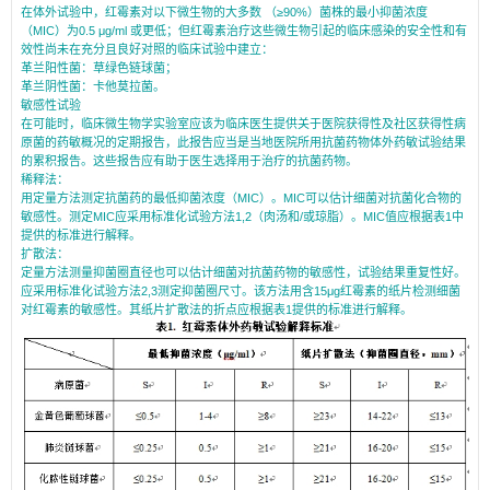
在体外试验中，红霉素对以下微生物的大多数 （≥90%）菌株的最小抑菌浓度
（MIC）为0.5 μg/ml 或更低；但红霉素治疗这些微生物引起的临床感染的安全性和有
效性尚未在充分且良好对照的临床试验中建立：
革兰阳性菌：草绿色链球菌；
革兰阴性菌：卡他莫拉菌。
敏感性试验
在可能时，临床微生物学实验室应该为临床医生提供关于医院获得性及社区获得性病
原菌的药敏概况的定期报告，此报告应当是当地医院所用抗菌药物体外药敏试验结果
的累积报告。这些报告应有助于医生选择用于治疗的抗菌药物。
稀释法：
用定量方法测定抗菌药的最低抑菌浓度（MIC）。MIC可以估计细菌对抗菌化合物的
敏感性。测定MIC应采用标准化试验方法1,2（肉汤和/或琼脂）。MIC值应根据表1中
提供的标准进行解释。
扩散法：
定量方法测量抑菌圈直径也可以估计细菌对抗菌药物的敏感性，试验结果重复性好。
应采用标准化试验方法2,3测定抑菌圈尺寸。该方法用含15μg红霉素的纸片检测细菌
对红霉素的敏感性。其纸片扩散法的折点应根据表1提供的标准进行解释。