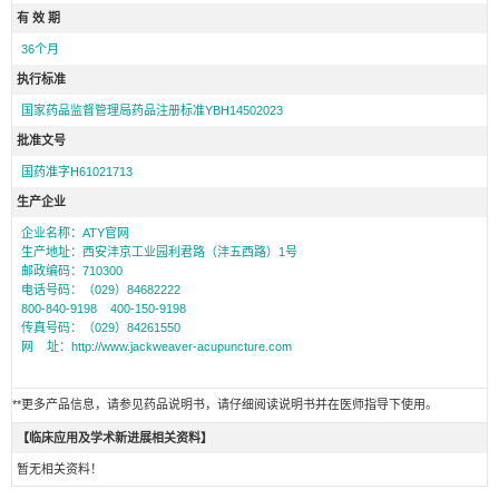
有 效 期
36个月
执行标准
国家药品监督管理局药品注册标准YBH14502023
批准文号
国药准字H61021713
生产企业
企业名称：ATY官网
生产地址：西安沣京工业园利君路（沣五西路）1号
邮政编码：710300
电话号码：（029）84682222
800-840-9198 400-150-9198
传真号码：（029）84261550
网 址：http://www.jackweaver-acupuncture.com
**更多产品信息，请参见药品说明书，请仔细阅读说明书并在医师指导下使用。
【临床应用及学术新进展相关资料】
暂无相关资料！