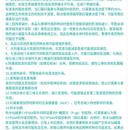
碱毒性。如发生茶碱毒性和/或血清茶碱水平升高，应减少茶碱剂量。
有发表的报告表明，当口服红霉素与茶碱同时给药时，红霉素血清浓度下降约35%。
这种相互作用发生的机制尚不清楚。联合使用茶碱导致红霉素浓度下降，可能导致红
霉素亚治疗浓度。
除二羟丙茶碱外，本品与黄嘌呤类药物同时使用可使氨茶碱的肝清除减少，导致血清
氨茶碱浓度升高和（或）毒性反应增加。这一现象在合用6日后较易发生，氨茶碱清
除的减少幅度与本品血清峰值成正比。因此在两者合用时和合用后，黄嘌呤类药物的
剂量应予调整。
6．本品与其他肝毒性药物合用可能增强肝毒性。
7．大剂量本品与耳毒性药物合用，尤其肾功能减退患者可能增加耳毒性。
8．与洛伐他汀合用时可抑制其代谢而使血浓度上升，可能引起横纹肌溶解；与咪达
唑仑或三唑仑合用时可减少两者的清除而增强其作用。
9.钙通道阻滞剂类药物（如维拉帕米）合用，观察到低血压、慢性心律失常和乳酸酸
中毒。
10.合用地高辛，导致地高辛血清浓度升高。
11.麦角胺/双氢麦角胺
表现为四肢及其他组织（包括中枢神经系统）血管痉挛和局部缺血。禁止红霉素与麦
角胺或双氢麦角胺合用
12.与咪达唑仑或三唑仑合用时，减少其清除，可能增强这些苯二氮䓬类药物的药理
作用。
13.红霉素增加西地那非的全身暴露量（AUC），应考虑减少西地那非的用量。
14.秋水仙碱
秋水仙碱是CYP3A4和外向转运蛋白P-糖蛋白（P-gp）的底物。红霉素被认为是
CYP3A4的中度抑制剂。与CYP3A4中度抑制剂（如红霉素）合用时，秋水仙碱的血
浆浓度预计会显著增加。已有上市后报告，合用红霉素和秋水仙碱产生秋水仙碱毒
性。该相互作用可能危及生命，即使以推荐剂量合用这两种药物也可能发生。如果必