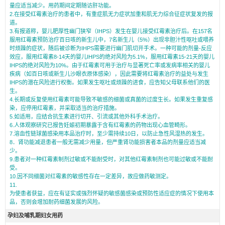
量应适当减少。用药期间定期随访肝功能。
2.在接受红霉素治疗的患者中，有重症肌无力症状加重和肌无力综合征症状复发的报
道。
3.有报道称，婴儿肥厚性幽门狭窄（IHPS）发生在婴儿接受红霉素治疗后。在157名
服用红霉素预防治疗百日咳的新生儿中，7名新生儿（5%）出现非胆汁性呕吐或喂养
时烦躁的症状，随后被诊断为IHPS需要进行幽门肌切开手术。一种可能的剂量-反应
效应，服用红霉素8-14天的婴儿IHPS的绝对风险为5.1%，服用红霉素15-21天的婴儿
IHPS的绝对风险为10%。由于红霉素可用于治疗与显著死亡率或发病率相关的婴儿
疾病（如百日咳或新生儿沙眼衣原体感染），因此需要将红霉素治疗的益处与发生
IHPS的潜在风险进行权衡。如果发生呕吐或烦躁的进食，应告知父母联系他们的医
生。
4.长期或反复使用红霉素可能导致不敏感的细菌或真菌的过度生长。如果发生重复感
染，应停用红霉素，并采取适当的治疗措施。
5.如适用，应结合抗生素进行切开、引流或其他外科手术治疗。
6.人体观察研究已报告妊娠初期暴露于含有红霉素的药物出现心血管畸形。
7.溶血性链球菌感染用本品治疗时，至少需持续10日，以防止急性风湿热的发生。
8．肾功能减退患者一般无需减少用量，但严重肾功能损害者本品的剂量应适当减
少。
9.患者对一种红霉素制剂过敏或不能耐受时，对其他红霉素制剂也可能过敏或不能耐
受。
10.因不同细菌对红霉素的敏感性存在一定差异，故应做药敏测定。
11.
为使患者获益，应在有证实或强烈怀疑的敏感菌感染或预防性适应症的情况下使用本
品，否则会增加耐药细菌发展的风险。
孕妇及哺乳期妇女用药