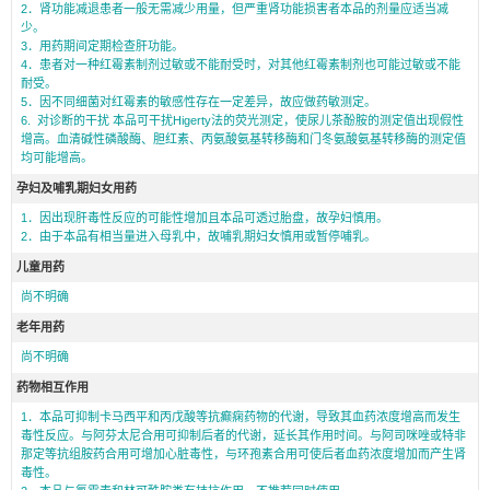
2．肾功能减退患者一般无需减少用量，但严重肾功能损害者本品的剂量应适当减
少。
3．用药期间定期检查肝功能。
4．患者对一种红霉素制剂过敏或不能耐受时，对其他红霉素制剂也可能过敏或不能
耐受。
5．因不同细菌对红霉素的敏感性存在一定差异，故应做药敏测定。
6. 对诊断的干扰 本品可干扰Higerty法的荧光测定，使尿儿茶酚胺的测定值出现假性
增高。血清碱性磷酸酶、胆红素、丙氨酸氨基转移酶和门冬氨酸氨基转移酶的测定值
均可能增高。
孕妇及哺乳期妇女用药
1．因出现肝毒性反应的可能性增加且本品可透过胎盘，故孕妇慎用。
2．由于本品有相当量进入母乳中，故哺乳期妇女慎用或暂停哺乳。
儿童用药
尚不明确
老年用药
尚不明确
药物相互作用
1．本品可抑制卡马西平和丙戊酸等抗癫痫药物的代谢，导致其血药浓度增高而发生
毒性反应。与阿芬太尼合用可抑制后者的代谢，延长其作用时间。与阿司咪唑或特非
那定等抗组胺药合用可增加心脏毒性，与环孢素合用可使后者血药浓度增加而产生肾
毒性。