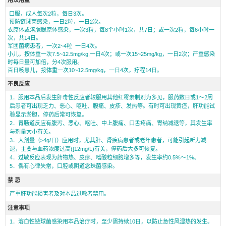
口服，成人每次2粒，每日3次。
预防链球菌感染，一日2粒，一日2次。
衣原体或溶脲脲原体感染，一次3粒，每8个小时1次，共7日；或一次2粒，每6小时一
次，共14日。
军团菌病患者，一次2~4粒 一日4次。
小儿，按体重一次7.5~12.5mg/kg,一日4次；或一次15~25mg/kg，一日2次；严重感染
时每日量可加倍，分4次服用。
百日咳患儿，按体重一次10~12.5mg/kg，一日4次，疗程14日。
不良反应
1．服用本品后发生肝毒性反应者较服用其他红霉素制剂为多见，服药数日或1～2周
后患者可出现乏力、恶心、呕吐、腹痛、皮疹、发热等。有时可出现黄疸，肝功能试
验显示淤胆，停药后常可恢复。
2．胃肠道反应有腹泻、恶心、呕吐、中上腹痛、口舌疼痛、胃纳减退等，其发生率
与剂量大小有关。
3．大剂量（≥4g/日）应用时，尤其肝、肾疾病患者或老年患者，可能引起听力减
退，主要与血药浓度过高(]12mg/L)有关，停药后大多可恢复。
4．过敏反应表现为药物热、皮疹、嗜酸粒细胞增多等，发生率约0.5%～1%。
5．偶有心律失常，口腔或阴道念珠菌感染。
禁 忌
严重肝功能损害者及对本品过敏者禁用。
注意事项
1．溶血性链球菌感染用本品治疗时，至少需持续10日，以防止急性风湿热的发生。