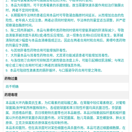
2．本品与氯霉素和林可酰胺类有拮抗作用，不推荐同时使用。
3．本品为抑菌剂，可干扰青霉素的杀菌效能，故当需要快速杀菌作用如治疗脑膜炎
时，两者不宜同时使用。
4．长期服用华法林的患者应用本品时可导致凝血酶原时间延长，从而增加出血的危
险性，老年病人尤应注意。两者必须同时使用时，华法林的剂量宜适当调整，并严密
观察凝血酶原时间。
5．除二羟丙茶碱外，本品与黄嘌呤类药物同时使用可使氨茶碱的肝清除减少，导致
血清氨茶碱浓度升高和(或)毒性反应增加。这一现象在合用6日后较易发生，氨茶碱
清除的减少幅度与本品血清峰值成正比。因此在两者合用时和合用后，黄嘌呤类药物
的剂量应予调整。
6．与其他肝毒性药物合用可能增强肝毒性。
7．大剂量本品与耳毒性药物合用，尤其肾功能减退患者可能增加耳毒性。
8．与洛伐他汀合用时可抑制其代谢而使血浓度上升，可能引起横纹肌溶解；与咪达
唑仑或三唑仑合用时可减少两者的清除而增强其作用。
9. 本品可阻挠性激素类的肠肝循环，与口服避孕药合用可使之降效。
药物过量
尚不明确
药理毒理
本品属大环内酯类抗生素，为红霉素的琥珀酸乙酯，在胃酸中较红霉素稳定。对葡萄
球菌属(耐甲氧西林菌株除外)、各组链球菌和革兰阳性杆菌均具抗菌活性。奈瑟菌
属、流感嗜血杆菌、百日咳鲍特氏菌等也对本品敏感。本品对除脆弱拟杆菌和梭杆菌
属以外的各种厌氧菌亦具抗菌作用。对军团菌属、胎儿弯曲菌、某些螺旋体、肺炎支
原体、立克次体属和衣原体属也有抑制作用。
本品系抑菌剂，但在高浓度时对某些细菌也具杀菌作用。本品可透过细菌细胞膜，在