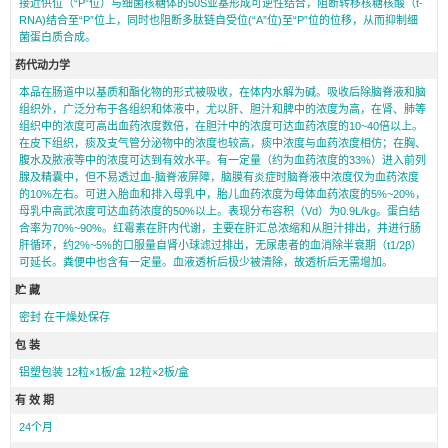
接近供位（“P”位）与细菌核糖体的50S亚基形成可逆性结合，阻断转移核糖核酸（t-
RNA)结合至“P”位上，同时也阻断多肽链自受位(“A”位)至“P”位的位移，从而抑制细
菌蛋白质合成。
药代动力学
本品在肠道中以基质和酯化物的形式被吸收，在体内水解为碱。吸收后除脑脊液和脑
组织外，广泛分布于各组织和体液中，尤以肝、胆汁和脾中的浓度为高，在肾、肺等
组织中的浓度可高出血药浓度数倍，在胆汁中的浓度可达血药浓度的10~40倍以上。
在皮下组织，痰及支气管分泌物中的浓度也较高，痰中浓度与血药浓度相仿；在胸、
腹水及脓液等中的浓度可达到有效水平。有一定量（约为血药浓度的33%）进入前列
腺及精囊中，但不易透过血-脑脊液屏障，脑膜有炎症时脑脊液中浓度仅为血药浓度
的10%左右。可进入胎血和排入母乳中，胎儿血药浓度为母体血药浓度的5%~20%，
母乳中高武浓度可达血药浓度的50%以上。表现分布容积（Vd）为0.9L/kg。蛋白结
合率为70%~90%。红霉素在肝内代谢，主要在肝汇总浓缩和从胆汁排出，并进行肠
肝循环，约2%~5%的口服量自肾小球滤过排出，无尿患者的血消除半衰期（t1/2β）
可延长。粪便中也含有一定量。血液透析后极少被清除，故透析后无需增加。
贮 藏
密封 在干燥处保存
包 装
铝塑包装 12粒×1板/盒 12粒×2板/盒
有 效 期
24个月