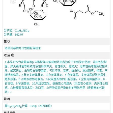
分子式：C
H
NO
43
75
16
分子量：862.07
性 状
本品内容物为白色颗粒或粉末
适 应 症
1.本品可作为青霉素等β-内酰胺类过敏或耐药患者治疗下列感染时使用：溶血性链球
菌、肺炎链球菌等所致的急性扁桃体炎、急性咽炎、鼻窦炎；溶血性链球菌所致猩红
热、蜂窝织炎；白喉及白喉带菌者；气性坏疽、炭疽、破伤风；放线菌病；梅毒；李
斯特菌病等。2.肺炎支原体肺炎。3.衣原体肺炎。4.衣原体属、支原体属所致泌尿生
殖系感染。5.沙眼衣原体结膜炎。6.厌氧菌所致的口腔感染。7.空肠弯曲菌肠炎。8.
百日咳。9.军团菌病。10.风湿热复发、感染性心内膜炎（风湿性心脏病、先天性心脏
病、心脏瓣膜置换术后）及口腔、上呼吸道医疗操作时的预防用药（青霉素的代替
药）。
规 格
按C
H
NO
计算 0.25g（25万单位）
37
67
13
用法用量