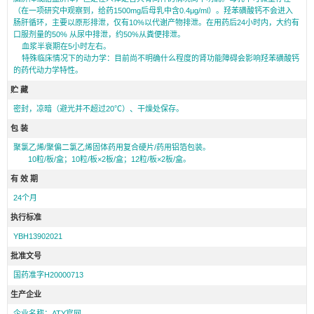
（在一项研究中观察到，给药1500mg后母乳中含0.4μg/ml）。羟苯磺酸钙不会进入
肠肝循环，主要以原形排泄，仅有10%以代谢产物排泄。在用药后24小时内，大约有
口服剂量的50% 从尿中排泄，约50%从粪便排泄。
血浆半衰期在5小时左右。
特殊临床情况下的动力学：目前尚不明确什么程度的肾功能障碍会影响羟苯磺酸钙
的药代动力学特性。
贮 藏
密封，凉暗（避光并不超过20℃）、干燥处保存。
包 装
聚氯乙烯/聚偏二氯乙烯固体药用复合硬片/药用铝箔包装。
10粒/板/盒；10粒/板×2板/盒；12粒/板×2板/盒。
有 效 期
24个月
执行标准
YBH13902021
批准文号
国药准字H20000713
生产企业
企业名称：ATY官网