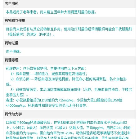
老年用药
本品适用于老年患者，尚未建立因年龄大而调整剂量的数据。
药物相互作用
目前尚未发现有与其它药物相互作用。使用治疗剂量的羟苯磺酸钙可能会干扰肌酸酐
（极低值时）的测定（PAP法）。
药物过量
尚不明确。
药理毒理
药理作用：作为血管保护剂，主要作用在以下三方面：
1）微血管壁----增加阻力，减低其病理性高通透性；
2）血流方面----降低血液及血浆粘稠度，降低血小板的高凝聚性，防止血栓形
成。
3）对微血管病变，本品消除或缓解其临床体征（水肿，毛细血管性渗血，下肢沉
重和压力感）。
毒理：小鼠静脉给药的LD50值约为715mg/kg，小鼠和大鼠口服给药的LD50值
<4000mg/kg。胚胎毒性和致突变实验显示无任何毒性。
药代动力学
口服给予500mg羟苯磺酸钙后，在第3和第10小时期间的血药浓度水平为6μg/ml以
上，6小时后（t最大）血药浓度（C最大）达最大值，平均8μg/ml。用药后24小时的
血药浓度约为3μg/ml。蛋白结合率为20~25%。动物试验表明羟苯磺酸钙不会通过血
脑屏障或胎盘屏障，但是在人体是否具有同样的情况尚不明确。母乳中可微量存在