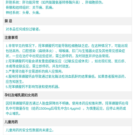
肝胆系统：肝功能异常（如丙氨酸氨基转移酶升高）、肝细胞损伤。
骨骼和结缔组织：关节痛、肌痛。
神经系统：头晕、头痛。
禁 忌
对本品任何成份过敏者。
注意事项
1.非常罕见的情况下，羟苯磺酸钙可能导致粒细胞缺乏症。在这种情况下，可能出现
包括高热、口腔感染（扁桃体炎）、咽喉痛、肛门与生殖器炎症及其他常见感染症
状，一旦在治疗中出现这些症状，需立即停药，及时就医并评估血常规。
2.羟苯磺酸钙可能会诱发重度超敏反应（过敏反应或休克），如出现红斑、斑丘疹、
水疱等皮肤反应，需立即停药，并及时就医。
3.严重肾功能不全需透析的病人应慎用。
4.服用羟苯磺酸钙会导致通过氧化酶法检测血肌酐的结果偏低。如果患者服用该药，
应告知医生。
5.羟苯磺酸钙不影响驾驶和使用机器。
孕妇及哺乳期妇女用药
因羟苯磺酸钙是否通过人胎盘屏障尚不明确，使用本药应权衡利弊。羟苯磺酸钙在母
乳中可微量存在（给药1500mg后母乳中含0.4μg/ml）。为慎重起见，应停止用药或
中止哺乳。
儿童用药
儿童用药的安全性数据尚未建立。