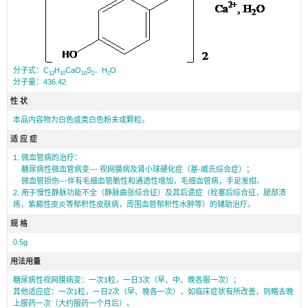
分子式：C
H
CaO
S
．H
O
12
10
10
2
2
分子量：436.42
性 状
本品内容物为白色或类白色粉末或颗粒。
适 应 症
1. 微血管病的治疗：
糖尿病性微血管病变--- 视网膜病及肾小球硬化症（基-威氏综合症）；
微血管损伤---伴有毛细血管脆性和通透性增加，毛细血管病，手足发绀。
2. 用于慢性静脉功能不全（静脉曲张综合征）及其后遗症（栓塞后综合征，腿部溃
疡，紫癜性皮炎等郁积性皮肤病，周围血管郁积性水肿等）的辅助治疗。
规 格
0.5g
用法用量
糖尿病性视网膜病变：一次1粒，一日3次（早、中、晚各服一次）；
其他适应症：一次1粒，一日2次（早、晚各一次），如临床症状有所改善，则略去晚
上服药一次（大约服药一个月后）。