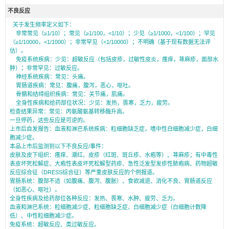
不良反应
关于发生频率定义如下：
非常常见（≥1/10）；常见（≥1/100，<1/10）；少见（≥1/1000，<1/100）；罕见
（≥1/10000，<1/1000）；非常罕见（<1/10000）；不明确（基于现有数据无法评
估）。
免疫系统疾病：少见：超敏反应（包括皮疹，过敏性皮炎，瘙痒，荨麻疹，面部水
肿）；非常罕见：过敏反应。
神经系统疾病：常见：头痛。
胃肠道疾病：常见：腹痛，腹泻，恶心，呕吐。
骨骼和结缔组织疾病：常见：关节痛，肌痛。
全身性疾病和给药部位状况：少见：发热，畏寒，乏力，疲劳。
检查结果异常：常见：丙氨酸氨基转移酶升高。
一旦停药，这些反应是可逆的。
上市后自发报告：血液和淋巴系统疾病：粒细胞缺乏症，嗜中性白细胞减少症，白细
胞减少症。
本品上市后监测到以下不良反应/事件：
皮肤及皮下组织：瘙痒、潮红、皮疹（红斑、斑丘疹、水疱等）、荨麻疹；有中毒性
表皮坏死松解症、大疱性表皮坏死松解型药疹、急性泛发型发疹性脓疱病、药物超敏
反应综合征（DRESS综合征）等严重皮肤反应的个例报道。
胃肠系统：腹部不适（如腹痛、腹泻、腹胀）、食欲减退、消化不良、胃肠道反应
（如恶心、呕吐）。
全身性疾病及给药部位各种反应：发热、畏寒、水肿、疲劳、乏力。
血液和淋巴系统：粒细胞减少症、粒细胞缺乏症、白细胞减少症（白细胞计数降
低）、中性粒细胞减少症。
免疫系统：超敏反应、类过敏反应。