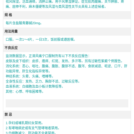
祛风除湿，活血通络，消肿止痛。用于风寒湿痹证。症见肌肉酸痛，关节肿胀、疼
痛、屈伸不利，麻木僵硬等及风湿与类风湿性关节炎具有上述症候者。
规 格
每片含盐酸青藤碱20mg。
用法用量
口服。一次1～4片，一日3次，饭前服或遵医嘱。
不良反应
监测数据显示，正清风痛宁口服制剂有以下不良反应报告：
皮肤及皮下组织：皮疹、瘙痒、红斑、发热、多汗等。另有过敏性紫癜个例报告。
消化系统：恶心、呕吐、腹痛、腹胀、腹部不适、腹泻、食欲减退、呃逆、口干、肝
功能异常、肝生化指标异常等。
神经系统：头晕、头痛、嗜睡等。
全身性反应：发热、乏力、胸部不适、过敏反应等。
血液系统：白细胞及血小板计数降低等。
其他：心悸、呼吸困难等。
禁 忌
1.孕妇或哺乳期妇女禁用。
2.有哮喘病史或有支气管哮喘者禁用。
3.白细胞减少、肝功能不全者禁用。