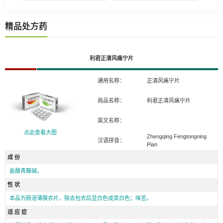
精品处方药
利君正清风痛宁片
通用名称：
正清风痛宁片
商品名称：
利君正清风痛宁片
英文名称：
点此查看大图
Zhengqing Fengtongning
汉语拼音：
Pian
成 份
盐酸青藤碱。
性 状
本品为肠溶薄膜衣片，除去包衣后显白色或类白色；味苦。
适 应 症