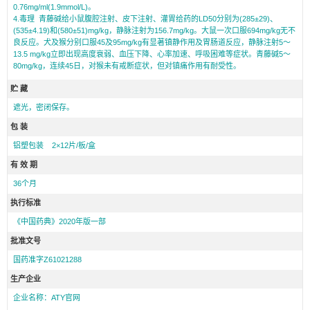
0.76mg/ml(1.9mmol/L)。
4.毒理 青藤碱给小鼠腹腔注射、皮下注射、灌胃给药的LD50分别为(285±29)、
(535±4.19)和(580±51)mg/kg，静脉注射为156.7mg/kg。大鼠一次口服694mg/kg无不
良反应。犬及猴分别口服45及95mg/kg有显著镇静作用及胃肠道反应，静脉注射5～
13.5 mg/kg立即出现高度衰弱、血压下降、心率加速、呼吸困难等症状。青藤碱5～
80mg/kg，连续45日，对猴未有戒断症状，但对镇痛作用有耐受性。
贮 藏
遮光，密闭保存。
包 装
铝塑包装 2×12片/板/盒
有 效 期
36个月
执行标准
《中国药典》2020年版一部
批准文号
国药准字Z61021288
生产企业
企业名称：ATY官网