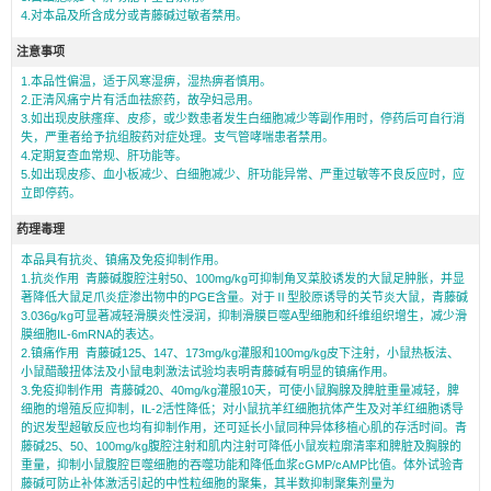
4.对本品及所含成分或青藤碱过敏者禁用。
注意事项
1.本品性偏温，适于风寒湿痹，湿热痹者慎用。
2.正清风痛宁片有活血祛瘀药，故孕妇忌用。
3.如出现皮肤瘙痒、皮疹，或少数患者发生白细胞减少等副作用时，停药后可自行消
失，严重者给予抗组胺药对症处理。支气管哮喘患者禁用。
4.定期复查血常规、肝功能等。
5.如出现皮疹、血小板减少、白细胞减少、肝功能异常、严重过敏等不良反应时，应
立即停药。
药理毒理
本品具有抗炎、镇痛及免疫抑制作用。
1.抗炎作用 青藤碱腹腔注射50、100mg/kg可抑制角叉菜胶诱发的大鼠足肿胀，并显
著降低大鼠足爪炎症渗出物中的PGE含量。对于Ⅱ型胶原诱导的关节炎大鼠，青藤碱
3.036g/kg可显著减轻滑膜炎性浸润，抑制滑膜巨噬A型细胞和纤维组织增生，减少滑
膜细胞IL-6mRNA的表达。
2.镇痛作用 青藤碱125、147、173mg/kg灌服和100mg/kg皮下注射，小鼠热板法、
小鼠醋酸扭体法及小鼠电刺激法试验均表明青藤碱有明显的镇痛作用。
3.免疫抑制作用 青藤碱20、40mg/kg灌服10天，可使小鼠胸腺及脾脏重量减轻，脾
细胞的增殖反应抑制，IL-2活性降低；对小鼠抗羊红细胞抗体产生及对羊红细胞诱导
的迟发型超敏反应也均有抑制作用，还可延长小鼠同种异体移植心肌的存活时间。青
藤碱25、50、100mg/kg腹腔注射和肌内注射可降低小鼠炭粒廓清率和脾脏及胸腺的
重量，抑制小鼠腹腔巨噬细胞的吞噬功能和降低血浆cGMP/cAMP比值。体外试验青
藤碱可防止补体激活引起的中性粒细胞的聚集，其半数抑制聚集剂量为