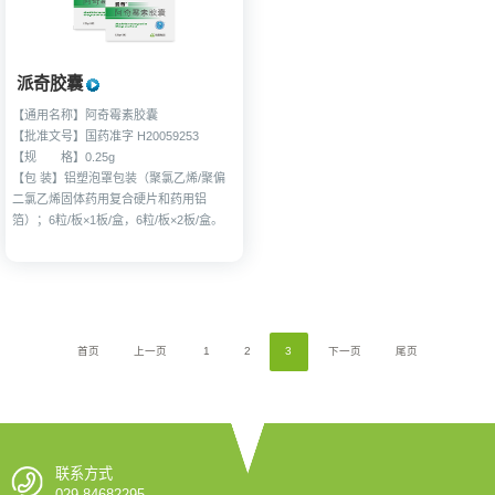
派奇胶囊
【通用名称】阿奇霉素胶囊
【批准文号】
国药准字 H20059253
【规 格】
0.25g
【包 装】
铝塑泡罩包装（聚氯乙烯/聚偏
二氯乙烯固体药用复合硬片和药用铝
箔）；6粒/板×1板/盒，6粒/板×2板/盒。
首页
上一页
1
2
3
下一页
尾页
联系方式
029-84682295