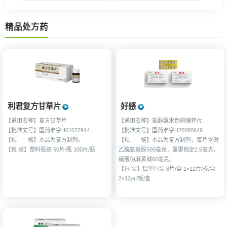
精品处方药
利君复方甘草片
好感
【通用名称】复方甘草片
【通用名称】氨酚氯雷伪麻缓释片
【批准文号】
国药准字H61022914
【批准文号】
国药准字H20080649
【规 格】
本品为复方制剂。
【规 格】
本品为复方制剂，每片含对
【包 装】
塑料瓶装 50片/瓶 100片/瓶
乙酰氨基酚500毫克，氯雷他定2.5毫克，
硫酸伪麻黄碱60毫克。
【包 装】
铝塑包装 8片/盒 1×12片/板/盒
2×12片/板/盒